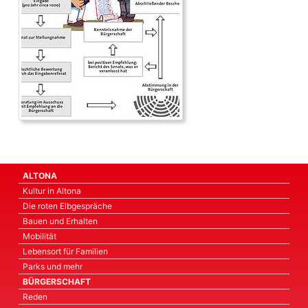
ALTONA
Kultur in Altona
Die roten Elbgespräche
Bauen und Erhalten
Mobilität
Lebensort für Familien
Parks und mehr
BÜRGERSCHAFT
Reden