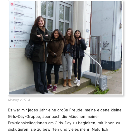
Hamburgs Partnerstädte
Intern
Human Trafficking
Ostseeraum
Arbeitsmarkt und Wohlfahrt
Girlsday 2017-3
Es war mir jedes Jahr eine große Freude, meine eigene kleine
Girls-Day-Gruppe, aber auch die Mädchen meiner
Fraktionskolleg:innen am Girls-Day zu begleiten, mit ihnen zu
diskutieren, sie zu bewirten und vieles mehr! Natürlich