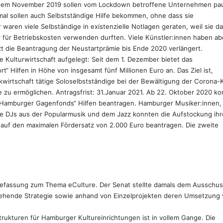
us dem November 2019 sollen vom Lockdown betroffene Unternehmen pa
mal sollen auch Selbstständige Hilfe bekommen, ohne dass sie
waren viele Selbständige in existenzielle Notlagen geraten, weil sie d
r für Betriebskosten verwenden durften. Viele Künstler:innen haben ab
zt die Beantragung der Neustartprämie bis Ende 2020 verlängert.
ie Kulturwirtschaft aufgelegt: Seit dem 1. Dezember bietet das
Hilfen in Höhe von insgesamt fünf Millionen Euro an. Das Ziel ist,
rtschaft tätige Soloselbstständige bei der Bewältigung der Corona-K
e zu ermöglichen. Antragsfrist: 31.Januar 2021. Ab 22. Oktober 2020 k
„Hamburger Gagenfonds“ Hilfen beantragen. Hamburger Musiker:innen,
che DJs aus der Popularmusik und dem Jazz konnten die Aufstockung ihr
 auf den maximalen Fördersatz von 2.000 Euro beantragen. Die zweite
stbefassung zum Thema eCulture. Der Senat stellte damals dem Ausschus
ehende Strategie sowie anhand von Einzelprojekten deren Umsetzung 
trukturen für Hamburger Kultureinrichtungen ist in vollem Gange. Die