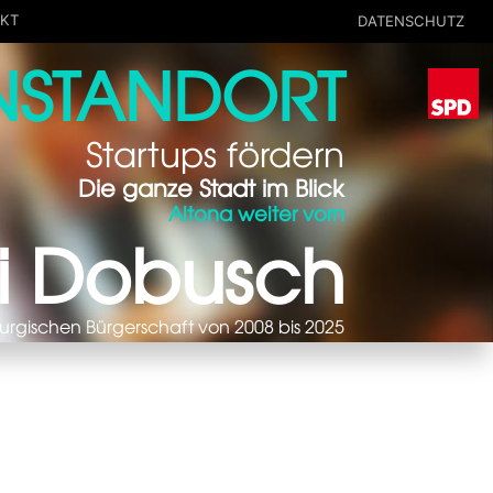
AKT
DATENSCHUTZ
NSTANDORT
Startups fördern
Die ganze Stadt im Blick
ngen
Altona weiter vorn
Praktikum im
i Dobusch
ie
Abgeordnetenbüro
Pressefotos
ternationales
Was ich koche, falls ich
mal Zeit habe
Hamburgs Partnerstädte
urgischen Bürgerschaft von 2008 bis 2025
Human Trafficking
Ostseeraum
Arbeitsmarkt und
Wohlfahrt