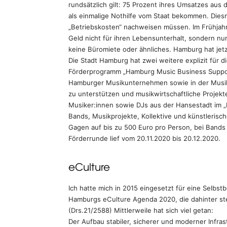
rundsätzlich gilt: 75 Prozent ihres Umsatzes a
als einmalige Nothilfe vom Staat bekommen. Dies
„Betriebskosten“ nachweisen müssen. Im Frühjahr 
Geld nicht für ihren Lebensunterhalt, sondern nu
keine Büromiete oder ähnliches. Hamburg hat jet
Die Stadt Hamburg hat zwei weitere explizit für d
Förderprogramm „Hamburg Music Business Support“ 
Hamburger Musikunternehmen sowie in der Musikwi
zu unterstützen und musikwirtschaftliche Projekt
Musiker:innen sowie DJs aus der Hansestadt im 
Bands, Musikprojekte, Kollektive und künstleris
Gagen auf bis zu 500 Euro pro Person, bei Bands
Förderrunde lief vom 20.11.2020 bis 20.12.2020.
eCulture
Ich hatte mich in 2015 eingesetzt für eine Selb
Hamburgs eCulture Agenda 2020, die dahinter st
(Drs.21/2588) Mittlerweile hat sich viel getan:
Der Aufbau stabiler, sicherer und moderner Infras