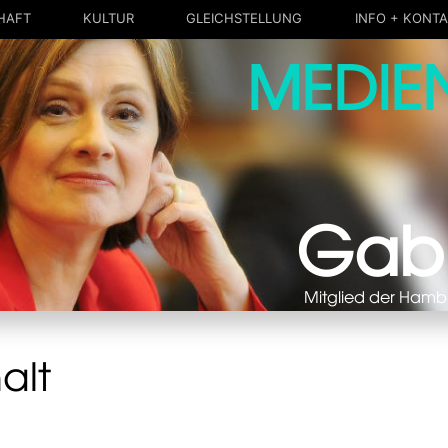
HAFT
KULTUR
GLEICHSTELLUNG
INFO + KONT
MEDIE
it in der Bü
Kultur und Haushalt
Gleichstellung
Kontakt
5
Musikstadt Hamburg
Antidiskriminierung
Impressum
Urban Spaces
LGBTQIA+
Datenschutz
Gedenkstätten und mehr
Opferschutz
Mein Büro
Impressionen vom CSD
ragen
Girlsday in der Politik
Pressemeldu
ragen
Gab
Kurzbiograph
und Beteiligung
Europa und In
Intern
Mitglied der Hamb
alt