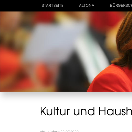
STARTSEITE
ALTONA
BÜRGERSC
Mein Altona - Wahlkreis 3
Meine Arbe
2008-202
Kultur in Altona
Reden
Die roten Elbgespräche
Anträge
Bauen und Erhalten
Große Anf
Mobilität
Kleine Anf
Lebensort für Familien
Einblicke 
Parks und mehr
Kultur und Haush
Aktualisiert: 22.07.2022