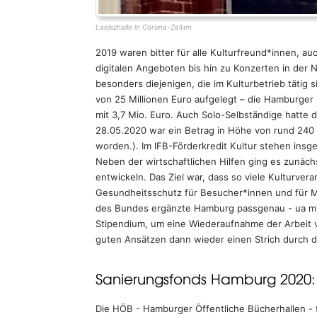
Laeiszhalle in Corona-Zeiten
2019 waren bitter für alle Kulturfreund*innen, a
digitalen Angeboten bis hin zu Konzerten in der Na
besonders diejenigen, die im Kulturbetrieb tätig 
von 25 Millionen Euro aufgelegt – die Hamburger 
mit 3,7 Mio. Euro. Auch Solo-Selbständige hatte 
28.05.2020 war ein Betrag in Höhe von rund 240 
worden.). Im IFB-Förderkredit Kultur stehen insg
Neben der wirtschaftlichen Hilfen ging es zunäc
entwickeln. Das Ziel war, dass so viele Kulturver
Gesundheitsschutz für Besucher*innen und für Mi
des Bundes ergänzte Hamburg passgenau - ua mit 
Stipendium, um eine Wiederaufnahme der Arbeit v
guten Ansätzen dann wieder einen Strich durch 
Sanierungsfonds Hamburg 2020
Die HÖB - Hamburger Öffentliche Bücherhallen - fei