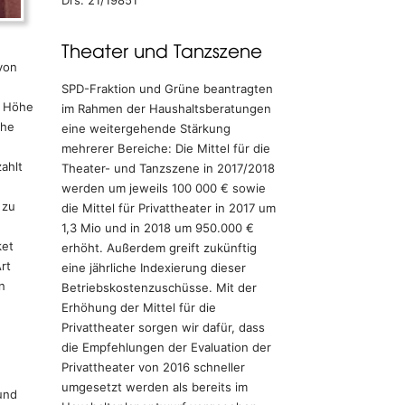
Drs. 21/19851
Theater und Tanzszene
von
SPD-Fraktion und Grüne beantragten
n Höhe
im Rahmen der Haushaltsberatungen
che
eine weitergehende Stärkung
mehrerer Bereiche: Die Mittel für die
ahlt
Theater- und Tanzszene in 2017/2018
werden um jeweils 100 000 € sowie
 zu
die Mittel für Privattheater in 2017 um
1,3 Mio und in 2018 um 950.000 €
ket
erhöht. Außerdem greift zukünftig
rt
eine jährliche Indexierung dieser
n
Betriebskostenzuschüsse. Mit der
Erhöhung der Mittel für die
Privattheater sorgen wir dafür, dass
die Empfehlungen der Evaluation der
Privattheater von 2016 schneller
umgesetzt werden als bereits im
und