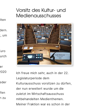
Vorsitz des Kultur- und
Medienausschusses
lten
dern.
t, um
Euro
durch
er
 2020
Ich freue mich sehr, auch in der 22.
Legislaturperiode dem
ieder
Kulturausschuss vorsitzen zu dürfen,
der nun erweitert wurde um die
lfen
zuletzt im Wirtschaftsausschuss
n zu
mitbehandelten Medienthemen.
Meiner Fraktion war es schon in der