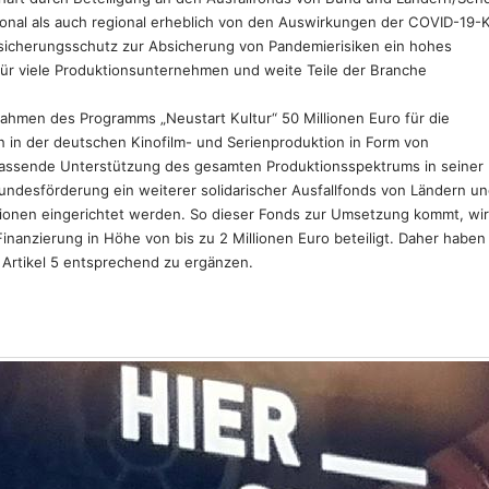
ional als auch regional erheblich von den Auswirkungen der COVID-19-K
ersicherungsschutz zur Absicherung von Pandemierisiken ein hohes
as für viele Produktionsunternehmen und weite Teile der Branche
ahmen des Programms „Neustart Kultur“ 50 Millionen Euro für die
in der deutschen Kinofilm- und Serienproduktion in Form von
umfassende Unterstützung des gesamten Produktionsspektrums in seiner 
 Bundesförderung ein weiterer solidarischer Ausfallfonds von Ländern u
ionen eingerichtet werden. So dieser Fonds zur Umsetzung kommt, wi
Finanzierung in Höhe von bis zu 2 Millionen Euro beteiligt. Daher haben
Artikel 5 entsprechend zu ergänzen.