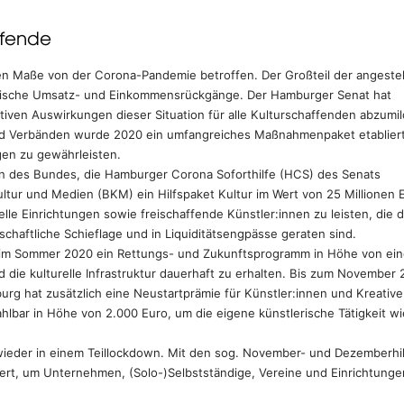
ffende
ren Maße von der Corona-Pandemie betroffen. Der Großteil der angestel
atische Umsatz- und Einkommensrückgänge. Der Hamburger Senat hat
ven Auswirkungen dieser Situation für alle Kulturschaffenden abzumil
d Verbänden wurde 2020 ein umfangreiches Maßnahmenpaket etablier
gen zu gewährleisten.
n des Bundes, die Hamburger Corona Soforthilfe (HCS) des Senats
ultur und Medien (BKM) ein Hilfspaket Kultur im Wert von 25 Millionen 
elle Einrichtungen sowie freischaffende Künstler:innen zu leisten, die 
schaftliche Schieflage und in Liquiditätsengpässe geraten sind.
m Sommer 2020 ein Rettungs- und Zukunftsprogramm in Höhe von ein
d die kulturelle Infrastruktur dauerhaft zu erhalten. Bis zum November
rg hat zusätzlich eine Neustartprämie für Künstler:innen und Kreative
ahlbar in Höhe von 2.000 Euro, um die eigene künstlerische Tätigkeit w
wieder in einem Teillockdown. Mit den sog. November- und Dezemberhi
iert, um Unternehmen, (Solo-)Selbstständige, Vereine und Einrichtunge