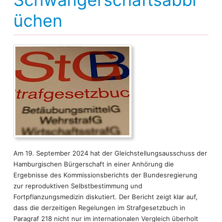
Hamburgs Partnerstädte
Intern
üchen
Human Trafficking
Ostseeraum
Arbeitsmarkt und Wohlfahrt
Am 19. September 2024 hat der Gleichstellungsausschuss der
Hamburgischen Bürgerschaft in einer Anhörung die
Ergebnisse des Kommissionsberichts der Bundesregierung
zur reproduktiven Selbstbestimmung und
Fortpflanzungsmedizin diskutiert. Der Bericht zeigt klar auf,
dass die derzeitigen Regelungen im Strafgesetzbuch in
Paragraf 218 nicht nur im internationalen Vergleich überholt