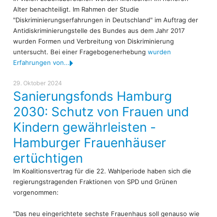
Hamburgs Partnerstädte
Intern
Alter benachteiligt. Im Rahmen der Studie
"Diskriminierungserfahrungen in Deutschland" im Auftrag der
Human Trafficking
Antidiskriminierungstelle des Bundes aus dem Jahr 2017
Ostseeraum
wurden Formen und Verbreitung von Diskriminierung
Arbeitsmarkt und Wohlfahrt
untersucht. Bei einer Fragebogenerhebung
wurden
Erfahrungen von...
29. Oktober 2024
Sanierungsfonds Hamburg
2030: Schutz von Frauen und
Kindern gewährleisten -
Hamburger Frauenhäuser
ertüchtigen
Im Koalitionsvertrag für die 22. Wahlperiode haben sich die
regierungstragenden Fraktionen von SPD und Grünen
vorgenommen:
"Das neu eingerichtete sechste Frauenhaus soll genauso wie