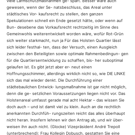
viele Lärmschutzmaßnahmen ge- spart. Besser wäre auch
gewesen, wenn der Se- natsbeschluss, das Areal unter
städtisches Vor- kaufsrecht zu stellen, den ganzen
Spekulationen schnell ein Ende gesetzt hätte, oder wenn auf
Bun- desebene das Vorkaufsrecht rechtzeitig im Sinne des
Gemeinwohls weiterentwickelt worden wäre, wofür Rot-Grün
sich weiter starkmacht, nun ja Für das Holsten Quartier lässt
sich leider festhal- ten, dass der Versuch, einen Ausgleich
zwischen den Beteiligten sowie optimale Rahmenbedingun- gen
für die Quartiersentwicklung zu schaffen, bis- her suboptimal
gelaufen ist. Es gibt jetzt aber er- neut einen
Hoffnungsschimmer, allerdings wirklich nicht so, wie DIE LINKE
sich das mal wieder denkt. Die Durchführung einer
städtebaulichen Entwick- lungsmaßnahme ist gar nicht möglich,
denn die ge- setzlichen Voraussetzungen liegen nicht vor. Das
Holstenareal umfasst gerade mal acht Hektar – das wissen Sie
doch auch – und ist damit viel zu klein. Auch an die rechtlich
anerkannten Durchfüh- rungszeiten reicht das alles überhaupt
nicht heran. Insofern lehnen wir den Antrag ab, und wir über-
weisen ihn auch nicht. (Glocke) Vizepräsident André Trepoll
(unterbrechend): Frau Kollegin Dobusch, gestatten Sie eine