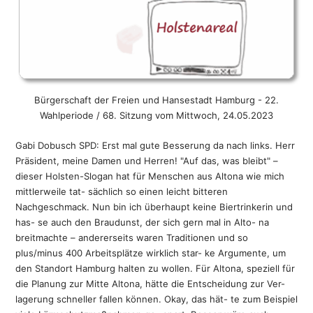
Hamburgs Partnerstädte
Intern
Human Trafficking
Ostseeraum
Arbeitsmarkt und Wohlfahrt
Bürgerschaft der Freien und Hansestadt Hamburg - 22.
Wahlperiode / 68. Sitzung vom Mittwoch, 24.05.2023
Gabi Dobusch SPD: Erst mal gute Besserung da nach links. Herr
Präsident, meine Damen und Herren! "Auf das, was bleibt" –
dieser Holsten-Slogan hat für Menschen aus Altona wie mich
mittlerweile tat- sächlich so einen leicht bitteren
Nachgeschmack. Nun bin ich überhaupt keine Biertrinkerin und
has- se auch den Braudunst, der sich gern mal in Alto- na
breitmachte – andererseits waren Traditionen und so
plus/minus 400 Arbeitsplätze wirklich star- ke Argumente, um
den Standort Hamburg halten zu wollen. Für Altona, speziell für
die Planung zur Mitte Altona, hätte die Entscheidung zur Ver-
lagerung schneller fallen können. Okay, das hät- te zum Beispiel