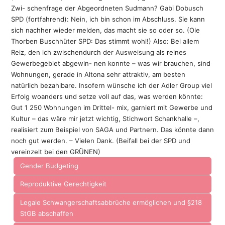
Zwi- schenfrage der Abgeordneten Sudmann? Gabi Dobusch
SPD (fortfahrend): Nein, ich bin schon im Abschluss. Sie kann
sich nachher wieder melden, das macht sie so oder so. (Ole
Thorben Buschhüter SPD: Das stimmt wohl!) Also: Bei allem
Reiz, den ich zwischendurch der Ausweisung als reines
Gewerbegebiet abgewin- nen konnte – was wir brauchen, sind
Wohnungen, gerade in Altona sehr attraktiv, am besten
natürlich bezahlbare. Insofern wünsche ich der Adler Group viel
Erfolg woanders und setze voll auf das, was werden könnte:
Gut 1 250 Wohnungen im Drittel- mix, garniert mit Gewerbe und
Kultur – das wäre mir jetzt wichtig, Stichwort Schankhalle –,
realisiert zum Beispiel von SAGA und Partnern. Das könnte dann
noch gut werden. – Vielen Dank. (Beifall bei der SPD und
vereinzelt bei den GRÜNEN)
Gender Budgeting
Reproduktive Gerechtigkeit
Legale Schwangerschaftsabbrüche ermöglichen und §218
StGB abschaffen