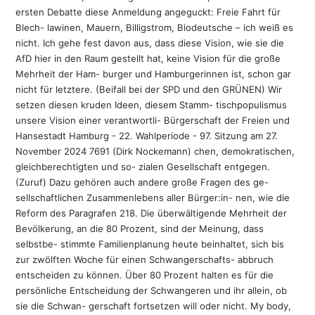
ersten Debatte diese Anmeldung angeguckt: Freie Fahrt für
Blech- lawinen, Mauern, Billigstrom, Biodeutsche – ich weiß es
nicht. Ich gehe fest davon aus, dass diese Vision, wie sie die
AfD hier in den Raum gestellt hat, keine Vision für die große
Mehrheit der Ham- burger und Hamburgerinnen ist, schon gar
nicht für letztere. (Beifall bei der SPD und den GRÜNEN) Wir
setzen diesen kruden Ideen, diesem Stamm- tischpopulismus
unsere Vision einer verantwortli- Bürgerschaft der Freien und
Hansestadt Hamburg - 22. Wahlperiode - 97. Sitzung am 27.
November 2024 7691 (Dirk Nockemann) chen, demokratischen,
gleichberechtigten und so- zialen Gesellschaft entgegen.
(Zuruf) Dazu gehören auch andere große Fragen des ge-
sellschaftlichen Zusammenlebens aller Bürger:in- nen, wie die
Reform des Paragrafen 218. Die überwältigende Mehrheit der
Bevölkerung, an die 80 Prozent, sind der Meinung, dass
selbstbe- stimmte Familienplanung heute beinhaltet, sich bis
zur zwölften Woche für einen Schwangerschafts- abbruch
entscheiden zu können. Über 80 Prozent halten es für die
persönliche Entscheidung der Schwangeren und ihr allein, ob
sie die Schwan- gerschaft fortsetzen will oder nicht. My body,