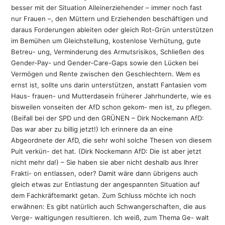
besser mit der Situation Alleinerziehender – immer noch fast
nur Frauen –, den Müttern und Erziehenden beschäftigen und
daraus Forderungen ableiten oder gleich Rot-Grün unterstützen
im Bemühen um Gleichstellung, kostenlose Verhütung, gute
Betreu- ung, Verminderung des Armutsrisikos, Schließen des
Gender-Pay- und Gender-Care-Gaps sowie den Lücken bei
Vermögen und Rente zwischen den Geschlechtern. Wem es
ernst ist, sollte uns darin unterstützen, anstatt Fantasien vom
Haus- frauen- und Mutterdasein früherer Jahrhunderte, wie es
bisweilen vonseiten der AfD schon gekom- men ist, zu pflegen.
(Beifall bei der SPD und den GRÜNEN – Dirk Nockemann AfD:
Das war aber zu billig jetzt!) Ich erinnere da an eine
Abgeordnete der AfD, die sehr wohl solche Thesen von diesem
Pult verkün- det hat. (Dirk Nockemann AfD: Die ist aber jetzt
nicht mehr da!) – Sie haben sie aber nicht deshalb aus Ihrer
Frakti- on entlassen, oder? Damit wäre dann übrigens auch
gleich etwas zur Entlastung der angespannten Situation auf
dem Fachkräftemarkt getan. Zum Schluss möchte ich noch
erwähnen: Es gibt natürlich auch Schwangerschaften, die aus
Verge- waltigungen resultieren. Ich weiß, zum Thema Ge- walt