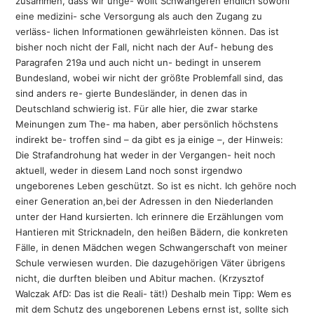
zusammen, dass wir unge- wollt Schwangeren endlich sowohl
eine medizini- sche Versorgung als auch den Zugang zu
verläss- lichen Informationen gewährleisten können. Das ist
bisher noch nicht der Fall, nicht nach der Auf- hebung des
Paragrafen 219a und auch nicht un- bedingt in unserem
Bundesland, wobei wir nicht der größte Problemfall sind, das
sind anders re- gierte Bundesländer, in denen das in
Deutschland schwierig ist. Für alle hier, die zwar starke
Meinungen zum The- ma haben, aber persönlich höchstens
indirekt be- troffen sind – da gibt es ja einige –, der Hinweis:
Die Strafandrohung hat weder in der Vergangen- heit noch
aktuell, weder in diesem Land noch sonst irgendwo
ungeborenes Leben geschützt. So ist es nicht. Ich gehöre noch
einer Generation an,bei der Adressen in den Niederlanden
unter der Hand kursierten. Ich erinnere die Erzählungen vom
Hantieren mit Stricknadeln, den heißen Bädern, die konkreten
Fälle, in denen Mädchen wegen Schwangerschaft von meiner
Schule verwiesen wurden. Die dazugehörigen Väter übrigens
nicht, die durften bleiben und Abitur machen. (Krzysztof
Walczak AfD: Das ist die Reali- tät!) Deshalb mein Tipp: Wem es
mit dem Schutz des ungeborenen Lebens ernst ist, sollte sich