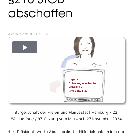
Hamburgs Partnerstädte
Intern
abschaffen
Human Trafficking
Ostseeraum
Arbeitsmarkt und Wohlfahrt
Aktualisiert: 30.01.2012
Play
Video
Bürgerschaft der Freien und Hansestadt Hamburg - 22.
Wahlperiode / 97. Sitzung vom Mittwoch 27.November 2024
'Herr Präsident, werte Abge- ordnete! Hilfe, ich habe mir in der