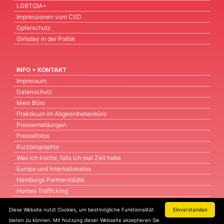
LGBTQIA+
Impressionen vom CSD
Opferschutz
Girlsday in der Politik
INFO + KONTAKT
Impressum
Datenschutz
Mein Büro
Praktikum im Abgeordnetenbüro
Pressemeldungen
Pressefotos
Kurzbiographie
Was ich koche, falls ich mal Zeit habe
Europa und Internationales
Hamburgs Partnerstädte
Human Trafficking
Ostseeraum
Diese Website nutzt Cookies, um bestmögliche Funktionalität
Einverstanden
Arbeitsmarkt und Wohlfahrt
bieten zu können. Mit Nutzung dieser Webseite akzeptieren Sie
Intern